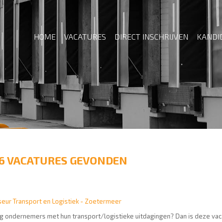
HOME
VACATURES
DIRECT INSCHRIJVEN
KANDI
6 VACATURES GEVONDEN
eur Transport en Logistiek - Zoetermeer
aag ondernemers met hun transport/logistieke uitdagingen? Dan is deze va