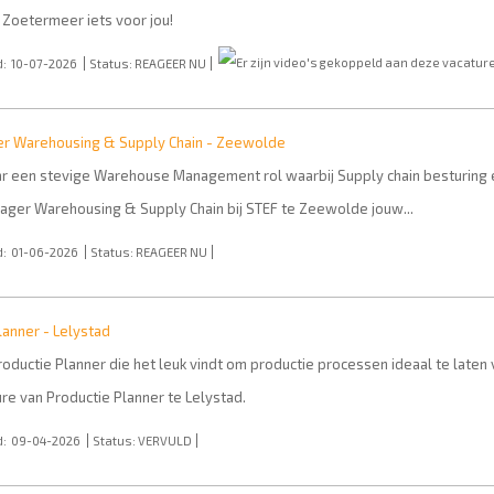
e Zoetermeer iets voor jou!
:
10-07-2026
Status:
REAGEER NU
er Warehousing & Supply Chain - Zeewolde
r een stevige Warehouse Management rol waarbij Supply chain besturing e
ager Warehousing & Supply Chain bij STEF te Zeewolde jouw...
:
01-06-2026
Status:
REAGEER NU
lanner - Lelystad
 Productie Planner die het leuk vindt om productie processen ideaal te late
re van Productie Planner te Lelystad.
:
09-04-2026
Status:
VERVULD