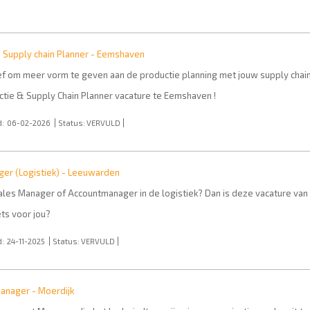
 Supply chain Planner - Eemshaven
 lef om meer vorm te geven aan de productie planning met jouw supply chai
tie & Supply Chain Planner vacature te Eemshaven !
:
06-02-2026
Status:
VERVULD
er (Logistiek) - Leeuwarden
 Sales Manager of Accountmanager in de logistiek? Dan is deze vacature v
ets voor jou?
:
24-11-2025
Status:
VERVULD
anager - Moerdijk