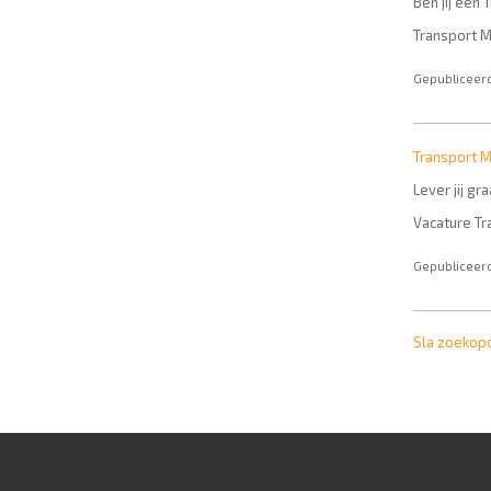
Ben jij een 
Transport M
Gepubliceerd
Transport 
Lever jij g
Vacature Tr
Gepubliceerd
Sla zoekop