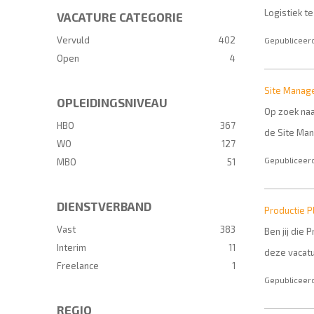
Logistiek t
VACATURE CATEGORIE
Vervuld
402
Gepubliceerd
Open
4
Site Manag
OPLEIDINGSNIVEAU
Op zoek naa
HBO
367
de Site Man
WO
127
Gepubliceerd
MBO
51
DIENSTVERBAND
Productie P
Vast
383
Ben jij die
Interim
11
deze vacatu
Freelance
1
Gepubliceerd
REGIO