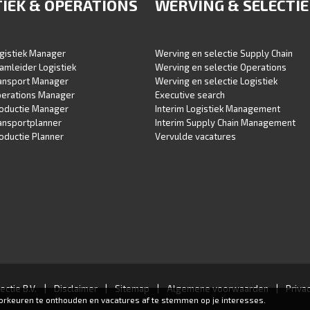
TIEK & OPERATIONS
WERVING & SELECTIE
gistiek Manager
Werving en selectie Supply Chain
amleider Logistiek
Werving en selectie Operations
ransport Manager
Werving en selectie Logistiek
perations Manager
Executive search
roductie Manager
Interim Logistiek Management
ansportplanner
Interim Supply Chain Management
oductie Planner
Vervulde vacatures
ctie B.V.
|
Disclaimer
|
Sitemap
|
Algemene voorwaarden
|
Priva
oorkeuren te onthouden en vacatures af te stemmen op je interesses.