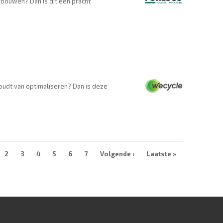
e bouwen? Dan is dit een pracht
oudt van optimaliseren? Dan is deze
2
3
4
5
6
7
Volgende ›
Laatste »