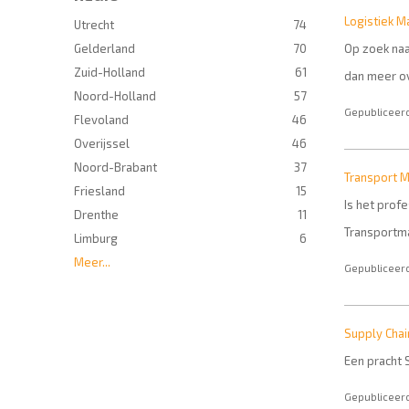
Logistiek M
Utrecht
74
Gelderland
70
Op zoek naa
Zuid-Holland
61
dan meer ov
Noord-Holland
57
Gepubliceerd
Flevoland
46
Overijssel
46
Noord-Brabant
37
Transport 
Friesland
15
Is het prof
Drenthe
11
Transportm
Limburg
6
Meer...
Gepubliceerd
Supply Chai
Een pracht S
Gepubliceerd