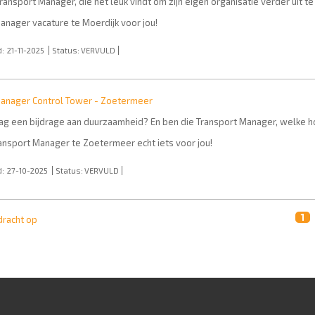
Transport Manager, die het leuk vindt om zijn eigen organisatie verder uit t
anager vacature te Moerdijk voor jou!
:
21-11-2025
Status:
VERVULD
Manager Control Tower - Zoetermeer
raag een bijdrage aan duurzaamheid? En ben die Transport Manager, welke h
ansport Manager te Zoetermeer echt iets voor jou!
:
27-10-2025
Status:
VERVULD
1
dracht op