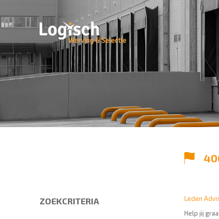
40
Leden Advis
ZOEKCRITERIA
Help jij gr