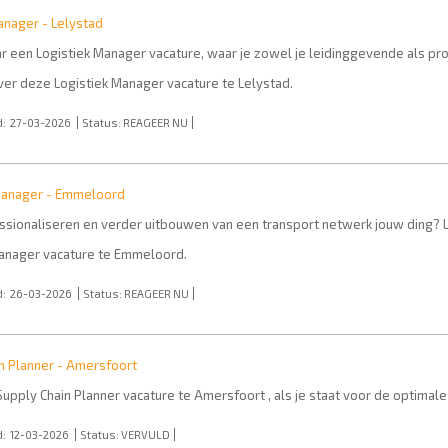
anager - Lelystad
r een Logistiek Manager vacature, waar je zowel je leidinggevende als proc
er deze Logistiek Manager vacature te Lelystad.
:
27-03-2026
Status:
REAGEER NU
Manager - Emmeloord
essionaliseren en verder uitbouwen van een transport netwerk jouw ding?
anager vacature te Emmeloord.
:
26-03-2026
Status:
REAGEER NU
n Planner - Amersfoort
upply Chain Planner vacature te Amersfoort , als je staat voor de optimale 
:
12-03-2026
Status:
VERVULD