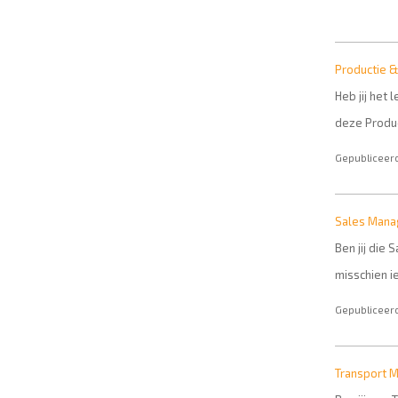
Productie &
Heb jij het
deze Produc
Gepubliceerd
Sales Manag
Ben jij die
misschien i
Gepubliceerd
Transport M