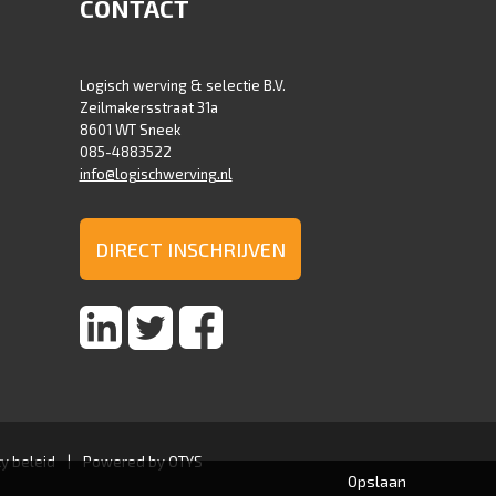
CONTACT
Logisch werving & selectie B.V.
Zeilmakersstraat 31a
8601 WT Sneek
085-4883522
info@logischwerving.nl
DIRECT INSCHRIJVEN
cy beleid
|
Powered by OTYS