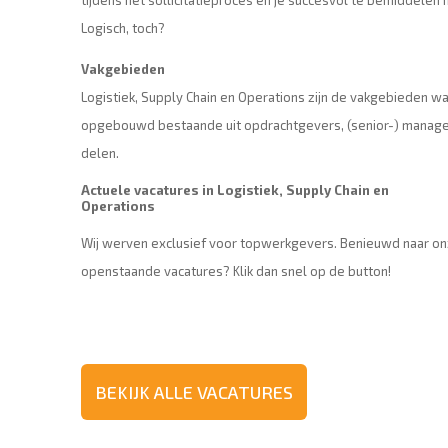
tijdens het sollicitatieproces én je succesvol te bemiddelen na
Logisch, toch?
Vakgebieden
Logistiek, Supply Chain en Operations zijn de vakgebieden w
opgebouwd bestaande uit opdrachtgevers, (senior-) manager
delen.
Actuele vacatures in Logistiek, Supply Chain en
Operations
Wij werven exclusief voor topwerkgevers. Benieuwd naar o
openstaande vacatures? Klik dan snel op de button!
BEKIJK ALLE VACATURES