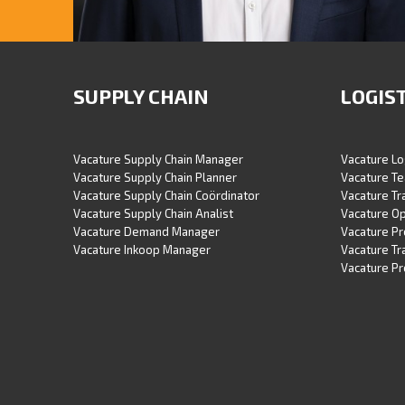
PIETER-JAN VENEMA - RECRUITMENT CONSULTANT
Supply Chain - Logistiek - Operations
SUPPLY CHAIN
LOGIS
Mobiel: 06-51028638
E-mail: p.j.venema@logischwerving.nl
Vacature Supply Chain Manager
Vacature Lo
Vacature Supply Chain Planner
Vacature Te
Vacature Supply Chain Coördinator
Vacature T
Vacature Supply Chain Analist
Vacature O
Vacature Demand Manager
Vacature P
Vacature Inkoop Manager
Vacature Tr
Vacature Pr