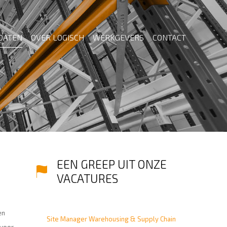
DATEN
OVER LOGISCH
WERKGEVERS
CONTACT
EEN GREEP UIT ONZE
VACATURES
en
Site Manager Warehousing & Supply Chain