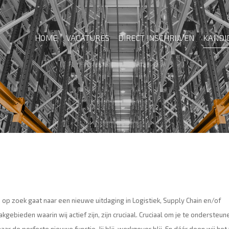
HOME
VACATURES
DIRECT INSCHRIJVEN
KANDI
e op zoek gaat naar een nieuwe uitdaging in Logistiek, Supply Chain en/of
gebieden waarin wij actief zijn, zijn cruciaal. Cruciaal om je te ondersteun