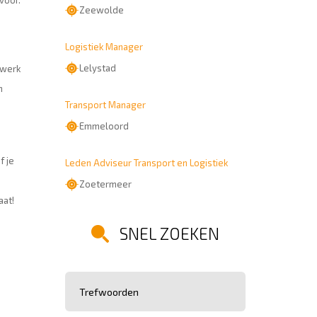
 voor.
Zeewolde
Logistiek Manager
Lelystad
twerk
n
Transport Manager
Emmeloord
f je
Leden Adviseur Transport en Logistiek
Zoetermeer
aat!
SNEL ZOEKEN