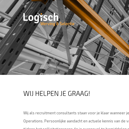
WIJ HELPEN JE GRAAG!
Wij als recruitment consultants staan voor je klaar wanneer j
Operations. Persoonlijke aandacht en actuele kennis van de vak