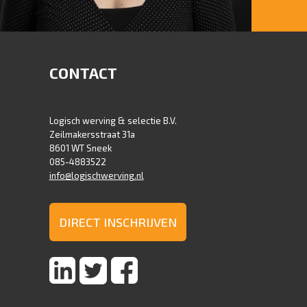
PETRA VENEMA - BACK OFFICE
Tel : 085-4883522
CONTACT
E-mail :
petra@logischwerving.nl
Logisch werving & selectie B.V.
Zeilmakersstraat 31a
8601 WT Sneek
085-4883522
info@logischwerving.nl
DIRECT INSCHRIJVEN