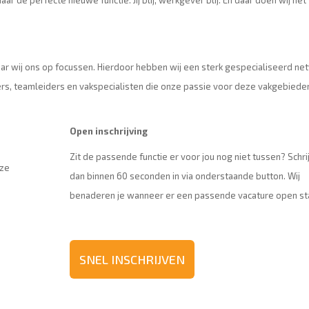
ar de perfecte nieuwe functie. Jij blij, werkgever blij. En dáár doen wij het
aar wij ons op focussen. Hierdoor hebben wij een sterk gespecialiseerd ne
s, teamleiders en vakspecialisten die onze passie voor deze vakgebiede
Open inschrijving
Zit de passende functie er voor jou nog niet tussen? Schrij
nze
dan binnen 60 seconden in via onderstaande button. Wij
benaderen je wanneer er een passende vacature open st
SNEL INSCHRIJVEN