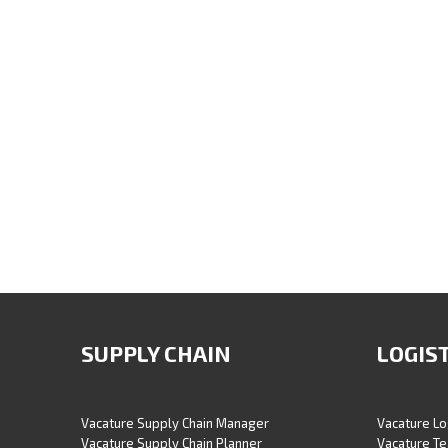
SUPPLY CHAIN
LOGIS
Vacature Supply Chain Manager
Vacature Lo
Vacature Supply Chain Planner
Vacature Te