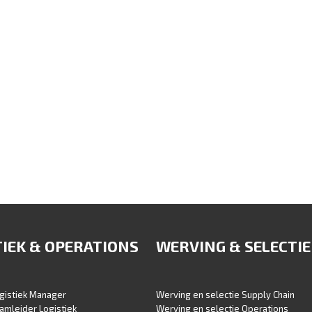
TIEK & OPERATIONS
WERVING & SELECTIE
gistiek Manager
Werving en selectie Supply Chain
amleider Logistiek
Werving en selectie Operations