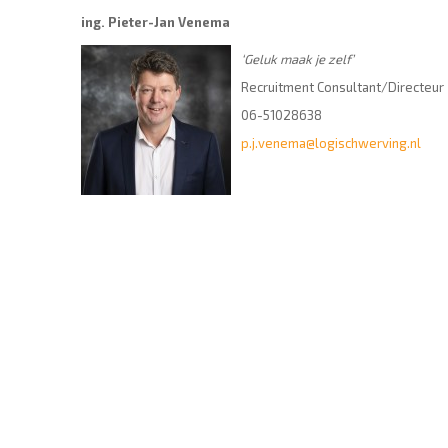
ing. Pieter-Jan Venema
‘Geluk maak je zelf’
Recruitment Consultant/Directeur
06-51028638
p.j.venema@logischwerving.nl