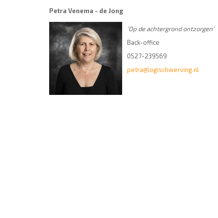
Petra Venema - de Jong
‘Op de achtergrond ontzorgen’
Back-office
0527-239569
petra@logischwerving.nl