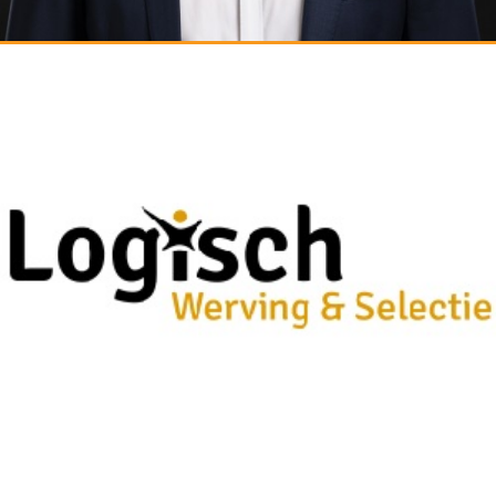
PIETER-JAN VENEMA - RECRUITMENT CONSULTANT
Supply Chain - Logistiek - Operations
Mobiel: 06-51028638
E-mail: p.j.venema@logischwerving.nl