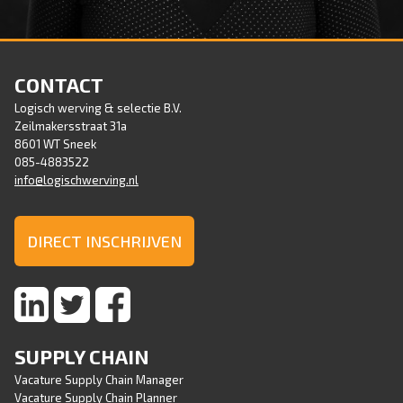
PETRA VENEMA - BACK OFFICE
Tel : 085-4883522
CONTACT
E-mail :
petra@logischwerving.nl
Logisch werving & selectie B.V.
Zeilmakersstraat 31a
8601 WT Sneek
085-4883522
info@logischwerving.nl
DIRECT INSCHRIJVEN
SUPPLY CHAIN
Vacature Supply Chain Manager
Vacature Supply Chain Planner