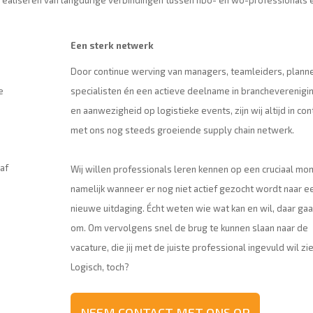
t realiseren van langdurige verbindingen tussen hbo- en wo-professionals 
Een sterk netwerk
Door continue werving van managers, teamleiders, plann
e
specialisten én een actieve deelname in brancheverenigi
en aanwezigheid op logistieke events, zijn wij altijd in con
met ons nog steeds groeiende supply chain netwerk.
af
Wij willen professionals leren kennen op een cruciaal mo
namelijk wanneer er nog niet actief gezocht wordt naar e
nieuwe uitdaging. Écht weten wie wat kan en wil, daar gaa
om. Om vervolgens snel de brug te kunnen slaan naar de
vacature, die jij met de juiste professional ingevuld wil zie
Logisch, toch?
NEEM CONTACT MET ONS OP