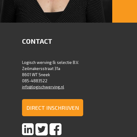
PETRA VENEMA - BACK OFFICE
Tel : 085-4883522
CONTACT
E-mail :
petra@logischwerving.nl
Logisch werving & selectie B.V.
Zeilmakersstraat 31a
8601 WT Sneek
085-4883522
info@logischwerving.nl
DIRECT INSCHRIJVEN