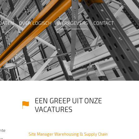
DATEN
OVER LOGISCH
WERKGEVERS
CONTACT
EEN GREEP UIT ONZE
VACATURES
hte
Site Manager Warehousing & Supply Chain