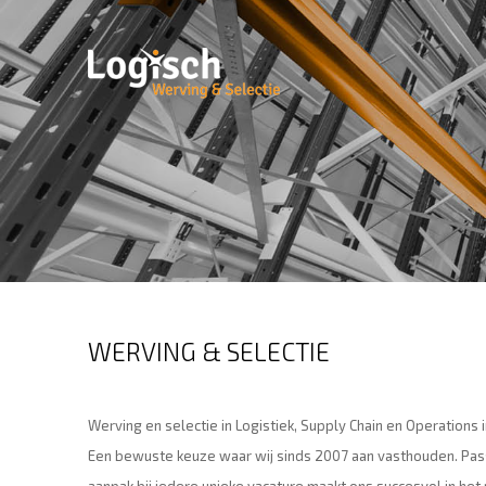
WERVING & SELECTIE
Werving en selectie in Logistiek, Supply Chain en Operations 
Een bewuste keuze waar wij sinds 2007 aan vasthouden. Pas