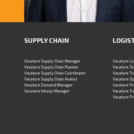
PIETER-JAN VENEMA - RECRUITMENT CONSULTANT
Supply Chain - Logistiek - Operations
SUPPLY CHAIN
LOGIS
Mobiel: 06-51028638
E-mail: p.j.venema@logischwerving.nl
Vacature Supply Chain Manager
Vacature Lo
Vacature Supply Chain Planner
Vacature Te
Vacature Supply Chain Coördinator
Vacature T
Vacature Supply Chain Analist
Vacature O
Vacature Demand Manager
Vacature P
Vacature Inkoop Manager
Vacature Tr
Vacature Pr