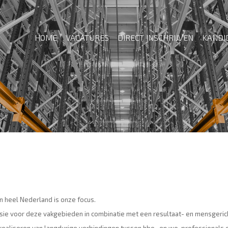
HOME
VACATURES
DIRECT INSCHRIJVEN
KANDI
in heel Nederland is onze focus.
sie voor deze vakgebieden in combinatie met een resultaat- en mensgeric