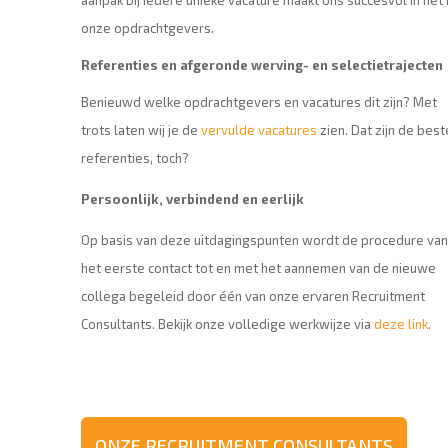
aanpak bij iedere unieke vacature maakt ons succesvol in he
onze opdrachtgevers.
Referenties en afgeronde werving- en selectietrajecten
Benieuwd welke opdrachtgevers en vacatures dit zijn? Met
trots laten wij je de
vervulde vacatures
zien. Dat zijn de best
referenties, toch?
Persoonlijk, verbindend en eerlijk
Op basis van deze uitdagingspunten wordt de procedure van
het eerste contact tot en met het aannemen van de nieuwe
collega begeleid door één van onze ervaren Recruitment
Consultants. Bekijk onze volledige werkwijze via
deze link
.
ONZE RECRUITMENT CONSULTANTS