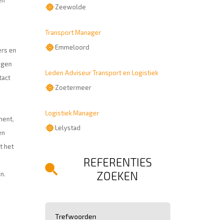
en
Zeewolde
Transport Manager
Emmeloord
ers en
ngen
Leden Adviseur Transport en Logistiek
tact
Zoetermeer
Logistiek Manager
ment,
Lelystad
en
t het
REFERENTIES
ZOEKEN
n.