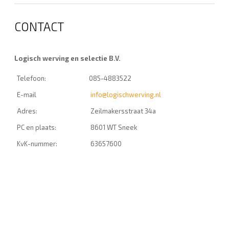
CONTACT
Logisch werving en selectie B.V.
Telefoon:
085-4883522
E-mail
info@logischwerving.nl
Adres:
Zeilmakersstraat 34a
PC en plaats:
8601 WT Sneek
KvK-nummer:
63657600