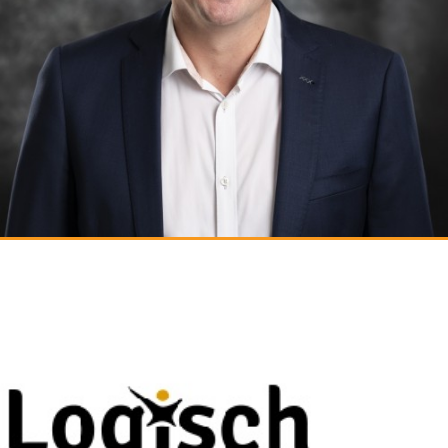
PIETER-JAN VENEMA - RECRUITMENT CONSULTANT
Supply Chain - Logistiek - Operations
Mobiel: 06-51028638
E-mail: p.j.venema@logischwerving.nl