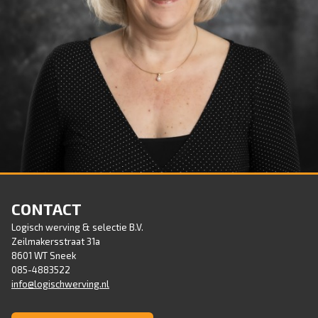
PETRA VENEMA - BACK OFFICE
Tel : 085-4883522
CONTACT
E-mail :
petra@logischwerving.nl
Logisch werving & selectie B.V.
Zeilmakersstraat 31a
8601 WT Sneek
085-4883522
info@logischwerving.nl