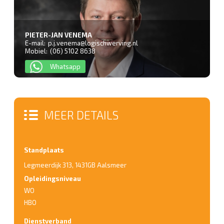
PIETER-JAN VENEMA
E-mail:
p.j.venema@logischwerving.nl
Mobiel:
(06) 5102 8638
Whatsapp
MEER DETAILS
Standplaats
Legmeerdijk 313
,
1431GB Aalsmeer
Opleidingsniveau
WO
HBO
Dienstverband