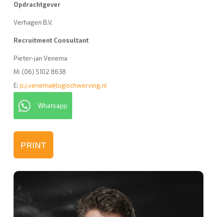
Opdrachtgever
Verhagen B.V.
Recruitment Consultant
Pieter-jan Venema
M: (06) 5102 8638
E:
p.j.venema@logischwerving.nl
Whatsapp