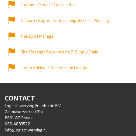
Customer Service Coördinator
Tactisch Inkoper met focus Supply Chain Planning
Transport Manager
Site Manager Warehousing & Supply Chain
Leden Adviseur Transport en Logistiek
CONTACT
Logisch werving & selectie B.V.
Zeilmakersstraat 31a
8601 WT Sneek
085-4883522
info@logischwerving.nl