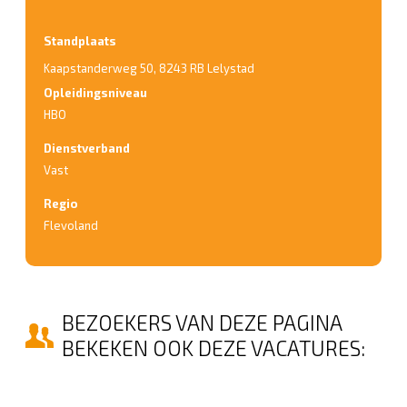
Standplaats
Kaapstanderweg 50
,
8243 RB Lelystad
Opleidingsniveau
HBO
Dienstverband
Vast
Regio
Flevoland
BEZOEKERS VAN DEZE PAGINA
BEKEKEN OOK DEZE VACATURES: