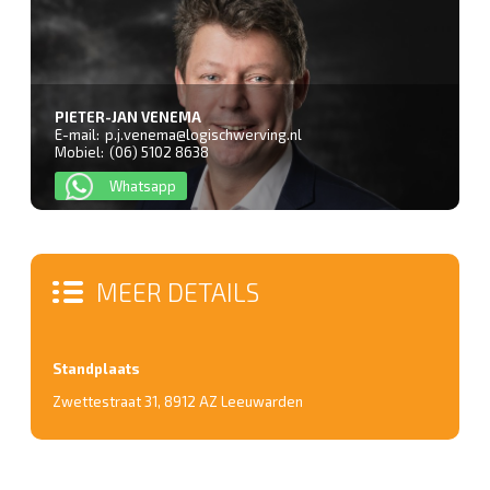
PIETER-JAN VENEMA
E-mail:
p.j.venema@logischwerving.nl
Mobiel:
(06) 5102 8638
Whatsapp
MEER DETAILS
Standplaats
Zwettestraat 31
,
8912 AZ Leeuwarden