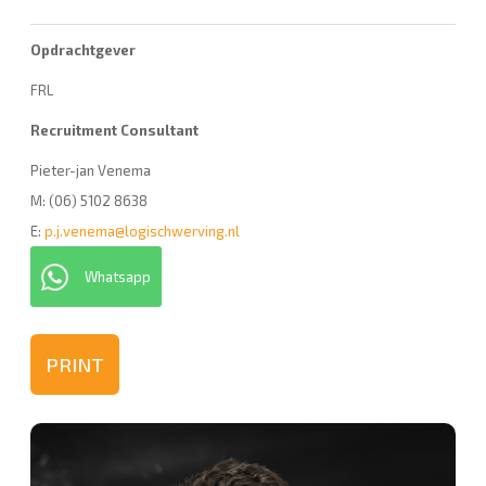
Opdrachtgever
FRL
Recruitment Consultant
Pieter-jan Venema
M: (06) 5102 8638
E:
p.j.venema@logischwerving.nl
Whatsapp