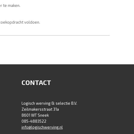
r te maken.
 zoekopdracht voldoen.
CONTACT
Logisch werving & selectie B.V.
Zeilmakersstraat 31a
8601 WT Sneek
085-4883522
info@logischwerving.nl