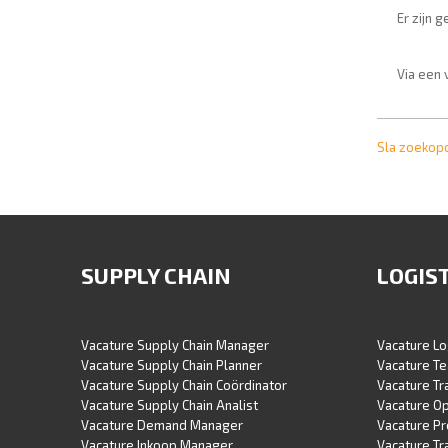
Er zijn 
Via een 
Sla zoekop
SUPPLY CHAIN
LOGIS
Vacature Supply Chain Manager
Vacature Lo
Vacature Supply Chain Planner
Vacature Te
Vacature Supply Chain Coördinator
Vacature T
Vacature Supply Chain Analist
Vacature O
Vacature Demand Manager
Vacature P
Vacature Inkoop Manager
Vacature Tr