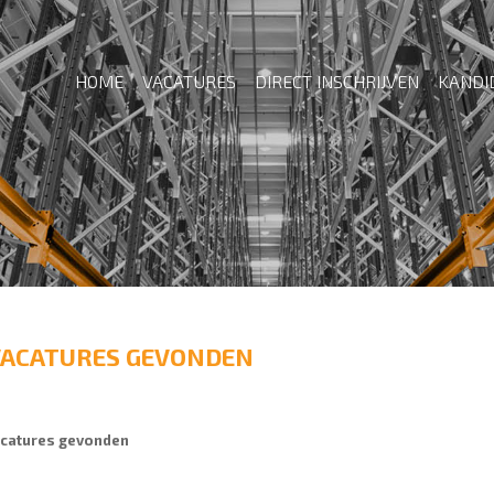
HOME
VACATURES
DIRECT INSCHRIJVEN
KANDI
VACATURES GEVONDEN
catures gevonden