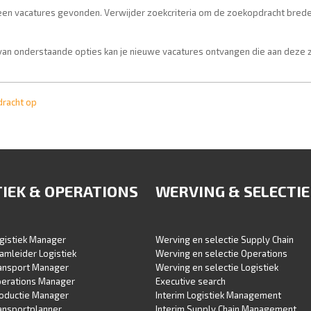
geen vacatures gevonden. Verwijder zoekcriteria om de zoekopdracht brede
van onderstaande opties kan je nieuwe vacatures ontvangen die aan deze
dracht op
TIEK & OPERATIONS
WERVING & SELECTIE
gistiek Manager
Werving en selectie Supply Chain
amleider Logistiek
Werving en selectie Operations
ransport Manager
Werving en selectie Logistiek
perations Manager
Executive search
roductie Manager
Interim Logistiek Management
ansportplanner
Interim Supply Chain Management