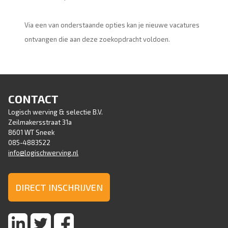
Via een van onderstaande opties kan je nieuwe vacatures
ontvangen die aan deze zoekopdracht voldoen.
CONTACT
Logisch werving & selectie B.V.
Zeilmakersstraat 31a
8601 WT Sneek
085-4883522
info@logischwerving.nl
DIRECT INSCHRIJVEN