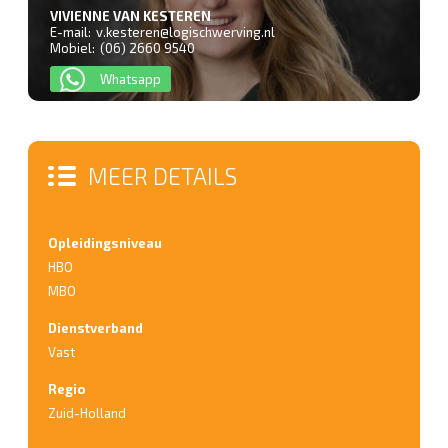
VIVIENNE VAN KESTEREN
E-mail:
v.kesteren@logischwerving.nl
Mobiel:
(06) 2660 9540
Whatsapp
MEER DETAILS
Opleidingsniveau
HBO
MBO
Dienstverband
Vast
Regio
Zuid-Holland