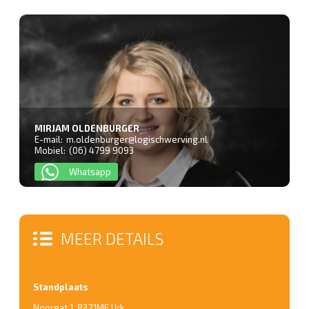
MIRJAM OLDENBURGER
E-mail:
m.oldenburger@logischwerving.nl
Mobiel:
(06) 4799 9093
Whatsapp
MEER DETAILS
Standplaats
Noorgat 1
,
8321ME Urk