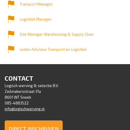
Transport Manager
Logistiek Manager
Site Manager Warehousing & Supply Chain
Leden Adviseur Transport en Logistiek
CONTACT
Logisch werving & selectie B.V.
Zeilmakersstraat 31a
8601 WT Sneek
085-4883522
info@logischwerving.nl
DIRECT INSCHRIJVEN